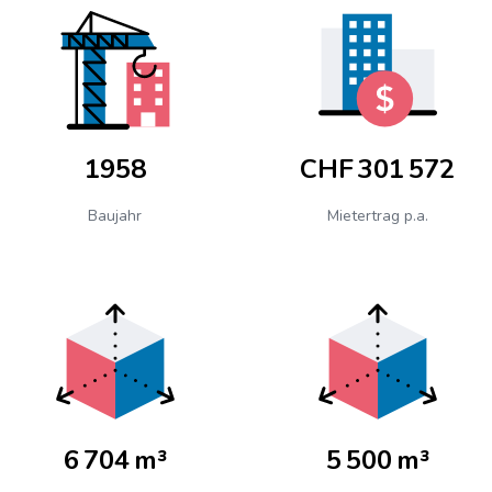
1958
CHF 301 572
Baujahr
Mietertrag p.a.
6 704 m³
5 500 m³