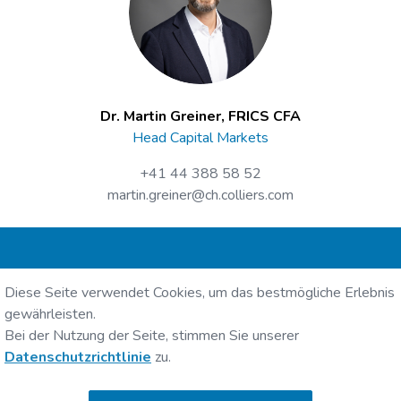
Dr. Martin Greiner, FRICS CFA
Head Capital Markets
+41 44 388 58 52
martin.greiner@ch.colliers.com
Intercity Group Holding AG
Diese Seite verwendet Cookies, um das bestmögliche Erlebnis
Zollikerstrasse 141
gewährleisten.
8008 Zürich
Bei der Nutzung der Seite, stimmen Sie unserer
Datenschutzrichtlinie
zu.