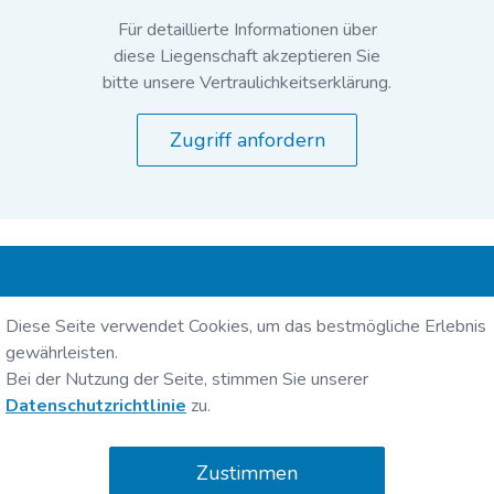
Für detaillierte Informationen über
diese Liegenschaft akzeptieren Sie
bitte unsere Vertraulichkeitserklärung.
Zugriff anfordern
Intercity Group Holding AG
Diese Seite verwendet Cookies, um das bestmögliche Erlebnis
Zollikerstrasse 141
gewährleisten.
8008 Zürich
Bei der Nutzung der Seite, stimmen Sie unserer
Datenschutzrichtlinie
zu.
Zustimmen
Intercity Group